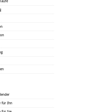
Taufe
g
on
ion
ag
ten
lender
 für Ihn
 für Sie