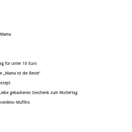
r Mama
ag für unter 10 Euro
e „Mama ist die Beste“
Rezept
t Liebe gebackenes Geschenk zum Muttertag
onenlimo-Muffins