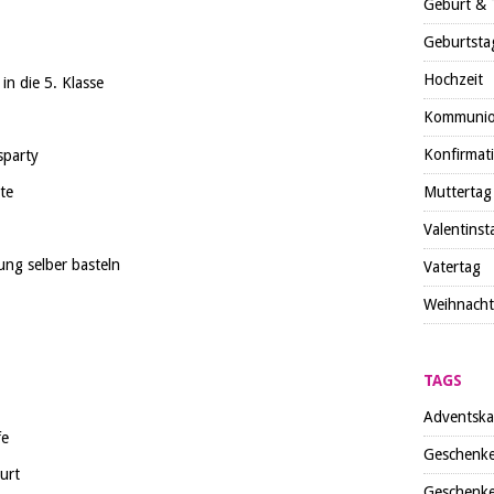
Geburt & 
Geburtsta
Hochzeit
n die 5. Klasse
Kommuni
Konfirmat
sparty
te
Muttertag
Valentinst
ung selber basteln
Vatertag
Weihnach
TAGS
Adventska
fe
Geschenke
urt
Geschenke