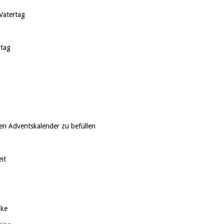
Vatertag
rtag
en Adventskalender zu befüllen
it
nke