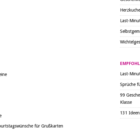
Herzkuch
Last-Minu
Selbstgem
Wichtelge
EMPFOHL
Last-Minu
eine
Sprüche f
99 Gesche
Klasse
131 Ideen 
e
urtstagswünsche für Grußkarten