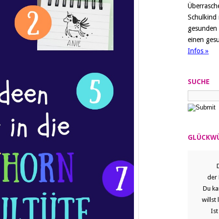
Überrasch
Schulkind
gesunden 
einen ges
Infos »
SUCHE
GLÜCKWÜ
der 
Du ka
willst
Is