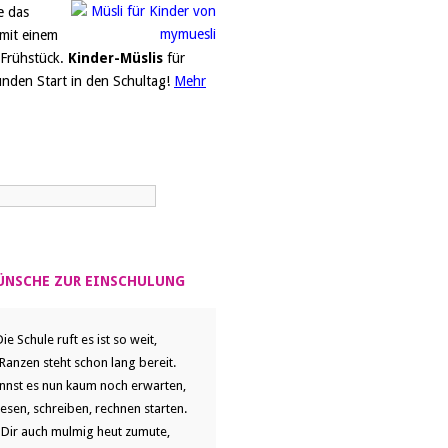
e das
 mit einem
Frühstück.
Kinder-Müslis
für
unden Start in den Schultag!
Mehr
NSCHE ZUR EINSCHULUNG
Die Schule ruft es ist so weit,
Ranzen steht schon lang bereit.
nnst es nun kaum noch erwarten,
 lesen, schreiben, rechnen starten.
t Dir auch mulmig heut zumute,