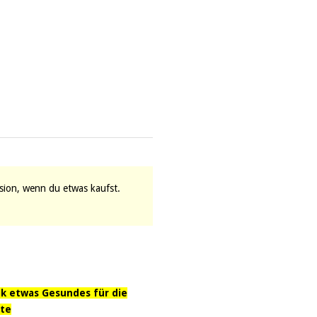
vision, wenn du etwas kaufst.
k etwas Gesundes für die
te