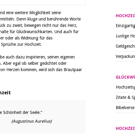
nd eine weitere Möglichkeit seine
HOCHZEI
rmitteln. Denn kluge und berührende Worte
lück zu zweit, bewegen nicht nur das Herz,
Einzigart
nhalte für Glückwunschkarten. Und auch für
Lustige H
ier oder als Widmung für das
 Sprüche zur Hochzeit.
Geldgesch
Verpackung
iebe auch dazu inspirieren, seinen eigenen
. Aber egal ob selber gedichtet oder
von Herzen kommen, wird sich das Brautpaar
GLÜCKWÜ
Hochzeits
hzeit
Zitate & S
Bibelverse
ie Schönheit der Seele.“
(Augustinus Aurelius)
HOCHZEI