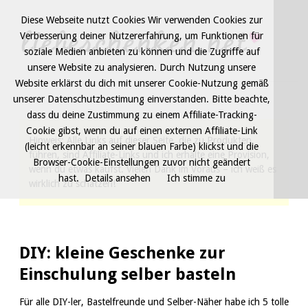
Diese Webseite nutzt Cookies Wir verwenden Cookies zur
Verbesserung deiner Nutzererfahrung, um Funktionen für
soziale Medien anbieten zu können und die Zugriffe auf
unsere Website zu analysieren. Durch Nutzung unsere
Website erklärst du dich mit unserer Cookie-Nutzung gemäß
unserer Datenschutzbestimung einverstanden. Bitte beachte,
dass du deine Zustimmung zu einem Affiliate-Tracking-
Cookie gibst, wenn du auf einen externen Affiliate-Link
Hinweis: Alle Links auf dieser Seite, die zu Produkten
(leicht erkennbar an seiner blauen Farbe) klickst und die
führen, sind Affiliate-Links und ich erhalte eine Provision,
Browser-Cookie-Einstellungen zuvor nicht geändert
wenn du etwas kaufst. Vielen Dank im Voraus – ich weiß es
hast.
Details ansehen
Ich stimme zu
wirklich zu schätzen!
DIY: kleine Geschenke zur
Einschulung selber basteln
Für alle DIY-ler, Bastelfreunde und Selber-Näher habe ich 5 tolle