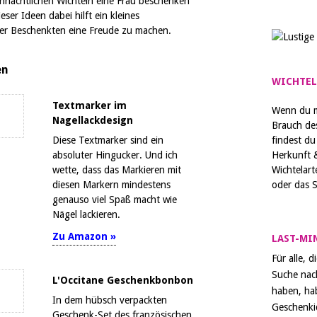
eihnachtlichen Wichteln eine Frau beschenken
eser Ideen dabei hilft ein kleines
er Beschenkten eine Freude zu machen.
en
WICHTEL
Textmarker im
Wenn du m
Nagellackdesign
Brauch de
Diese Textmarker sind ein
findest du
absoluter Hingucker. Und ich
Herkunft 
wette, dass das Markieren mit
Wichtelart
diesen Markern mindestens
oder das S
genauso viel Spaß macht wie
Nägel lackieren.
Zu Amazon »
LAST-MI
Für alle, d
Suche nac
L'Occitane Geschenkbonbon
haben, hab
In dem hübsch verpackten
Geschenkid
Geschenk-Set des französischen