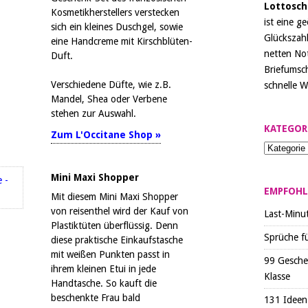
Lottosch
Kosmetikherstellers verstecken
ist eine g
sich ein kleines Duschgel, sowie
Glückszahl
eine Handcreme mit Kirschblüten-
netten Not
Duft.
Briefumsch
Verschiedene Düfte, wie z.B.
schnelle W
Mandel, Shea oder Verbene
stehen zur Auswahl.
KATEGOR
Zum L'Occitane Shop »
Mini Maxi Shopper
EMPFOHL
Mit diesem Mini Maxi Shopper
von reisenthel wird der Kauf von
Last-Minu
Plastiktüten überflüssig. Denn
Sprüche f
diese praktische Einkaufstasche
mit weißen Punkten passt in
99 Gesche
ihrem kleinen Etui in jede
Klasse
Handtasche. So kauft die
beschenkte Frau bald
131 Ideen 