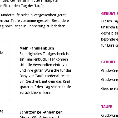
 Kindes. Gemeinsam mit den Taufpaten,
e Eltern den Tag der Taufe.
GEBURT 
Kindertaufe nicht in Vergessenheit gerät,
en zur Taufe zusammengestellt. Besondere
Diesen Tag
ag noch lange in Erinnerung zu behalten.
unserem B
deshalb e
besondere
für Eure 
Mein Familienbuch
Ein originelles Taufgeschenk ist
ein Familienbuch. Hier können
GEBURT
sich alle Verwandten eintragen
und ihre guten Wünsche für das
Glückwüns
Baby zur Taufe niederschreiben.
Glückwuns
Ein Geschenk mit dem das Kind
später auf den Tag seiner Taufe
Geschenke
zurück blicken kann.
TAUFE
Schutzengel-Anhänger
Glückwüns
Dieser süße Schutzengel