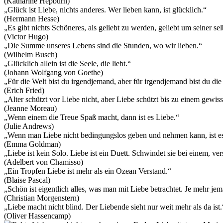
(Katharine Hepburn)
„Glück ist Liebe, nichts anderes. Wer lieben kann, ist glücklich.“
(Hermann Hesse)
„Es gibt nichts Schöneres, als geliebt zu werden, geliebt um seiner selb
(Victor Hugo)
„Die Summe unseres Lebens sind die Stunden, wo wir lieben.“
(Wilhelm Busch)
„Glücklich allein ist die Seele, die liebt.“
(Johann Wolfgang von Goethe)
„Für die Welt bist du irgendjemand, aber für irgendjemand bist du die
(Erich Fried)
„Alter schützt vor Liebe nicht, aber Liebe schützt bis zu einem gewis
(Jeanne Moreau)
„Wenn einem die Treue Spaß macht, dann ist es Liebe.“
(Julie Andrews)
„Wenn man Liebe nicht bedingungslos geben und nehmen kann, ist es
(Emma Goldman)
„Liebe ist kein Solo. Liebe ist ein Duett. Schwindet sie bei einem, ve
(Adelbert von Chamisso)
„Ein Tropfen Liebe ist mehr als ein Ozean Verstand.“
(Blaise Pascal)
„Schön ist eigentlich alles, was man mit Liebe betrachtet. Je mehr jema
(Christian Morgenstern)
„Liebe macht nicht blind. Der Liebende sieht nur weit mehr als da ist.
(Oliver Hassencamp)