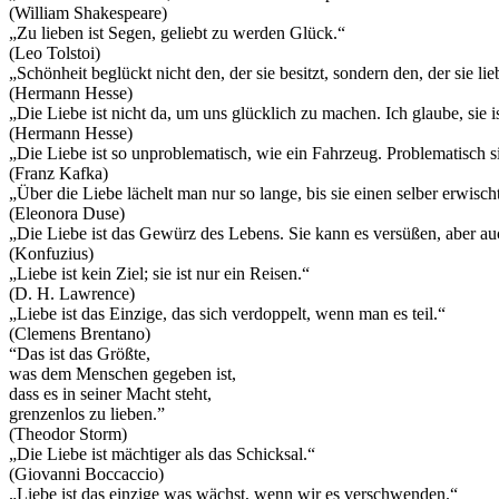
(William Shakespeare)
„Zu lieben ist Segen, geliebt zu werden Glück.“
(Leo Tolstoi)
„Schönheit beglückt nicht den, der sie besitzt, sondern den, der sie l
(Hermann Hesse)
„Die Liebe ist nicht da, um uns glücklich zu machen. Ich glaube, sie 
(Hermann Hesse)
„Die Liebe ist so unproblematisch, wie ein Fahrzeug. Problematisch si
(Franz Kafka)
„Über die Liebe lächelt man nur so lange, bis sie einen selber erwisch
(Eleonora Duse)
„Die Liebe ist das Gewürz des Lebens. Sie kann es versüßen, aber au
(Konfuzius)
„Liebe ist kein Ziel; sie ist nur ein Reisen.“
(D. H. Lawrence)
„Liebe ist das Einzige, das sich verdoppelt, wenn man es teil.“
(Clemens Brentano)
“Das ist das Größte,
was dem Menschen gegeben ist,
dass es in seiner Macht steht,
grenzenlos zu lieben.”
(Theodor Storm)
„Die Liebe ist mächtiger als das Schicksal.“
(Giovanni Boccaccio)
„Liebe ist das einzige was wächst, wenn wir es verschwenden.“