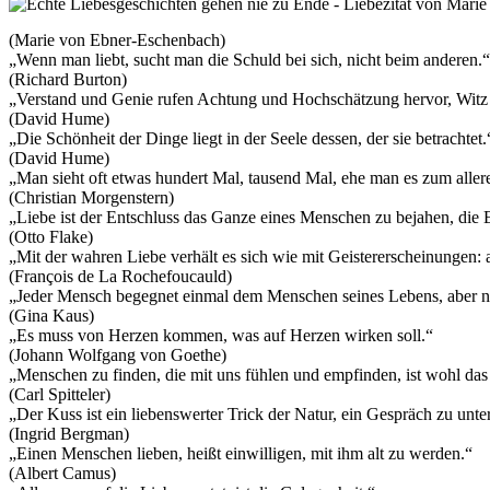
(Marie von Ebner-Eschenbach)
„Wenn man liebt, sucht man die Schuld bei sich, nicht beim anderen.“
(Richard Burton)
„Verstand und Genie rufen Achtung und Hochschätzung hervor, Wit
(David Hume)
„Die Schönheit der Dinge liegt in der Seele dessen, der sie betrachtet.
(David Hume)
„Man sieht oft etwas hundert Mal, tausend Mal, ehe man es zum allere
(Christian Morgenstern)
„Liebe ist der Entschluss das Ganze eines Menschen zu bejahen, die E
(Otto Flake)
„Mit der wahren Liebe verhält es sich wie mit Geistererscheinungen: 
(François de La Rochefoucauld)
„Jeder Mensch begegnet einmal dem Menschen seines Lebens, aber nu
(Gina Kaus)
„Es muss von Herzen kommen, was auf Herzen wirken soll.“
(Johann Wolfgang von Goethe)
„Menschen zu finden, die mit uns fühlen und empfinden, ist wohl das
(Carl Spitteler)
„Der Kuss ist ein liebenswerter Trick der Natur, ein Gespräch zu un
(Ingrid Bergman)
„Einen Menschen lieben, heißt einwilligen, mit ihm alt zu werden.“
(Albert Camus)