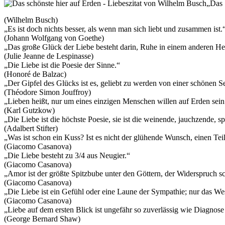
„Das 
(Wilhelm Busch)
„Es ist doch nichts besser, als wenn man sich liebt und zusammen ist.
(Johann Wolfgang von Goethe)
„Das große Glück der Liebe besteht darin, Ruhe in einem anderen He
(Julie Jeanne de Lespinasse)
„Die Liebe ist die Poesie der Sinne.“
(Honoré de Balzac)
„Der Gipfel des Glücks ist es, geliebt zu werden von einer schönen S
(Théodore Simon Jouffroy)
„Lieben heißt, nur um eines einzigen Menschen willen auf Erden sein
(Karl Gutzkow)
„Die Liebe ist die höchste Poesie, sie ist die weinende, jauchzende, s
(Adalbert Stifter)
„Was ist schon ein Kuss? Ist es nicht der glühende Wunsch, einen Te
(Giacomo Casanova)
„Die Liebe besteht zu 3/4 aus Neugier.“
(Giacomo Casanova)
„Amor ist der größte Spitzbube unter den Göttern, der Widerspruch sc
(Giacomo Casanova)
„Die Liebe ist ein Gefühl oder eine Laune der Sympathie; nur das Wes
(Giacomo Casanova)
„Liebe auf dem ersten Blick ist ungefähr so zuverlässig wie Diagnos
(George Bernard Shaw)