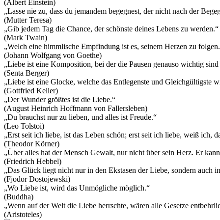
(Albert Einstein)
„Lasse nie zu, dass du jemandem begegnest, der nicht nach der Begegn
(Mutter Teresa)
„Gib jedem Tag die Chance, der schönste deines Lebens zu werden.“
(Mark Twain)
„Welch eine himmlische Empfindung ist es, seinem Herzen zu folgen
(Johann Wolfgang von Goethe)
„Liebe ist eine Komposition, bei der die Pausen genauso wichtig sind
(Senta Berger)
„Liebe ist eine Glocke, welche das Entlegenste und Gleichgültigste w
(Gottfried Keller)
„Der Wunder größtes ist die Liebe.“
(August Heinrich Hoffmann von Fallersleben)
„Du brauchst nur zu lieben, und alles ist Freude.“
(Leo Tolstoi)
„Erst seit ich liebe, ist das Leben schön; erst seit ich liebe, weiß ich, d
(Theodor Körner)
„Über alles hat der Mensch Gewalt, nur nicht über sein Herz. Er kann 
(Friedrich Hebbel)
„Das Glück liegt nicht nur in den Ekstasen der Liebe, sondern auch in
(Fjodor Dostojewski)
„Wo Liebe ist, wird das Unmögliche möglich.“
(Buddha)
„Wenn auf der Welt die Liebe herrschte, wären alle Gesetze entbehrli
(Aristoteles)