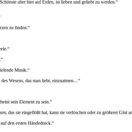
Schönste aber hier auf Erden, ist lieben und geliebt zu werden.“
“
rzen zu finden.“
eele.“
.“
pielende Musik.“
il des Wesens, das man liebt, einzuatmen…“
heint sein Element zu sein.“
en, das sie eingeflößt hat, kann sie verlöschen oder zu größerer Glut a
e auf den ersten Händedruck.“