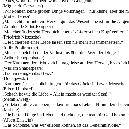
„Alles, worauf die Liebe wartet, ist die Gelegenheit.“
(Miguel de Cervantes)
„Wir können keine großen Dinge vollbringen – nur kleine, aber die mi
(Mutter Teresa)
„Man sieht nur mit dem Herzen gut, das Wesentliche ist für die Augen
(Antoine de Saint-Exupery)
„Mancher findet sein Herz nicht eher, als bis er seinen Kopf verliert.“
(Friedrich Nietzsche)
„Die Scherben einer Liebe lassen sich nie mehr zusammensetzen.“
(Sully Prudhomme)
„Meistens belehrt erst der Verlust uns über den Wert der Dinge.“
(Arthur Schopenhauer)
„Der Kummer, der nicht spricht, nagt leise an dem Herzen, bis es bric
(William Shakespeare)
„Tränen reinigen das Herz.“
(Dostojewski)
„Kummer lässt sich allein tragen. Für das Glück sind zwei Menschen e
(Elbert Hubbard)
„Schach ist wie die Liebe – Allein macht es weniger Spaß.“
(Stefan Zweig)
„Zu leben, ohne zu lieben, ist kein richtiges Leben. Nimm dem Lebe
(Molière)
„Die besten Dinge im Leben sind nicht die, die man für Geld bekomm
(Albert Einstein)
„Das Schönste, was wir erleben können, ist das Geheimnisvolle.“