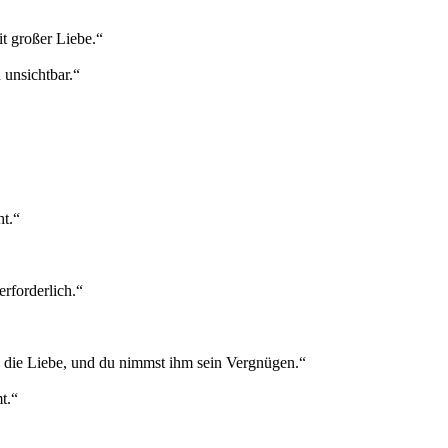
t großer Liebe.“
 unsichtbar.“
ht.“
rforderlich.“
n die Liebe, und du nimmst ihm sein Vergnügen.“
t.“