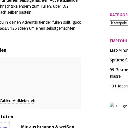
 für deinen selbstgemachten Adventskalender
ihnachtskalendern zum Füllen, über DIY
ach selber basteln.
KATEGOR
du in deinen Adventskalender füllen sollt, guck
über)
125 Ideen um einen selbstgemachten
EMPFOHL
len
Last-Minu
Sprüche f
99 Gesche
Klasse
131 Ideen 
 Zahlen-Aufkleber etc
rtüten
Mix aus braunen & weißen